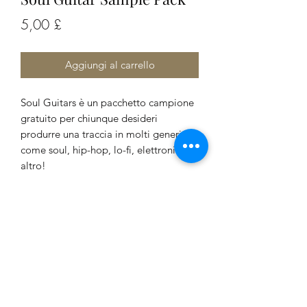
Prezzo
5,00 £
Aggiungi al carrello
Soul Guitars è un pacchetto campione
gratuito per chiunque desideri
produrre una traccia in molti generi
come soul, hip-hop, lo-fi, elettronica e
altro!
Do Not Sell My Personal Information
cislunarofficial@gmail.com