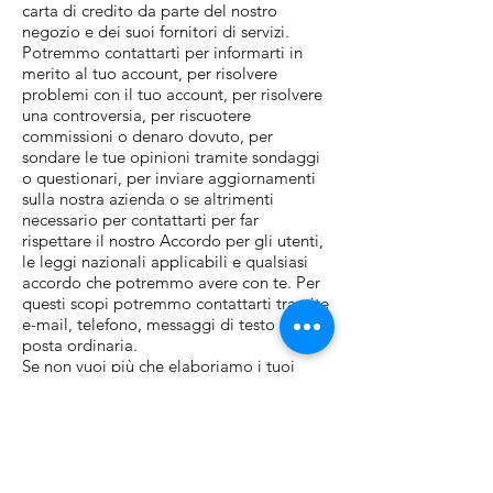
carta di credito da parte del nostro
negozio e dei suoi fornitori di servizi.
Potremmo contattarti per informarti in
merito al tuo account, per risolvere
problemi con il tuo account, per risolvere
una controversia, per riscuotere
commissioni o denaro dovuto, per
sondare le tue opinioni tramite sondaggi
o questionari, per inviare aggiornamenti
sulla nostra azienda o se altrimenti
necessario per contattarti per far
rispettare il nostro Accordo per gli utenti,
le leggi nazionali applicabili e qualsiasi
accordo che potremmo avere con te. Per
questi scopi potremmo contattarti tramite
e-mail, telefono, messaggi di testo e
posta ordinaria.
Se non vuoi più che elaboriamo i tuoi
dati, contattaci a
"
cislunarofficial@gmail.com
"
Ci riserviamo il diritto di modificare
questa politica sulla privacy in qualsiasi
momento, quindi ti preghiamo di
esaminarla frequentemente. Modifiche e